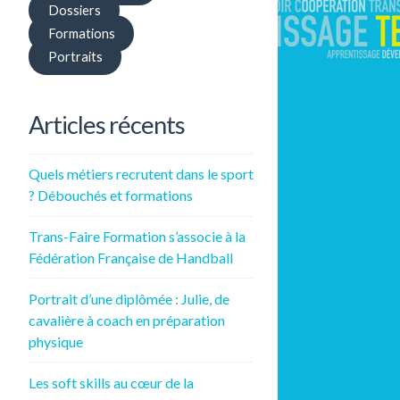
Dossiers
Formations
Portraits
Articles récents
Quels métiers recrutent dans le sport
? Débouchés et formations
Trans-Faire Formation s’associe à la
Fédération Française de Handball
Portrait d’une diplômée : Julie, de
cavalière à coach en préparation
physique
Les soft skills au cœur de la