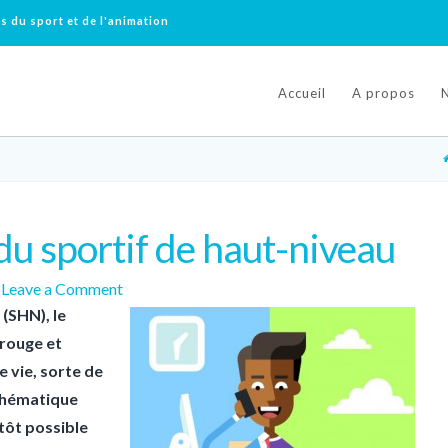
s du sport et de l'animation
Accueil
A propos
du sportif de haut-niveau
Leave a Comment
 (SHN), le
 rouge et
e vie, sorte de
 thématique
 tôt possible