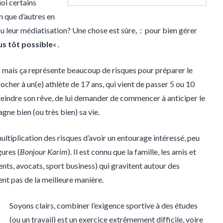
oi certains
n que d’autres en
 ou leur médiatisation? Une chose est sûre, : pour bien gérer
us tôt possible
« .
) mais ça représente beaucoup de risques pour préparer le
procher à un(e) athlète de 17 ans, qui vient de passer 5 ou 10
teindre son rêve, de lui demander de commencer à anticiper le
gne bien (ou très bien) sa vie.
 multiplication des risques d’avoir un entourage intéressé, peu
gures (
Bonjour Karim
). Il est connu que la famille, les amis et
nts, avocats, sport business) qui gravitent autour des
ent pas de la meilleure manière.
Soyons clairs, combiner l’exigence sportive à des études
(ou un travail) est un exercice extrêmement difficile, voire